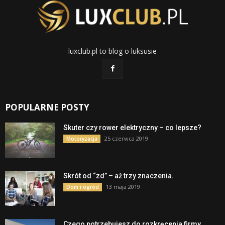
luxclub.pl to blog o luksusie
POPULARNE POSTY
Skuter czy rower elektryczny – co lepsze?
25 czerwca 2019
Motoryzacja
Skrót od “zd” – aż trzy znaczenia.
13 maja 2019
Dom i ogród
Czego potrzebujesz do rozkręcenia firmy