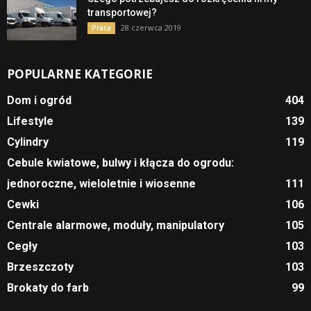
transportowej?
28 czerwca 2019
Praca
POPULARNE KATEGORIE
Dom i ogród
404
Lifestyle
139
Cylindry
119
Cebule kwiatowe, bulwy i kłącza do ogrodu:
jednoroczne, wieloletnie i wiosenne
111
Cewki
106
Centrale alarmowe, moduły, manipulatory
105
Cegły
103
Brzeszczoty
103
Brokaty do farb
99