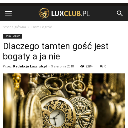
Strona główna
Dom i ogród
Dom i ogród
Dlaczego tamten gość jest
bogaty a ja nie
Przez
Redakcja Luxclub.pl
-
9 sierpnia 2018
2384
0