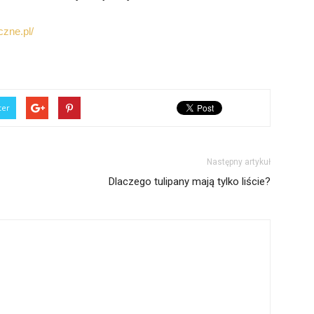
czne.pl/
ter
Następny artykuł
Dlaczego tulipany mają tylko liście?