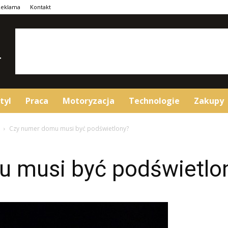
Reklama
Kontakt
tyl
Praca
Motoryzacja
Technologie
Zakupy
Czy numer domu musi być podświetlony?
 musi być podświetlo