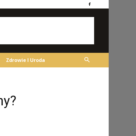
Zdrowie I Uroda
ny?