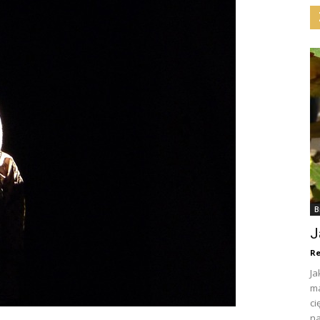
B
J
Re
Ja
ma
ci
na