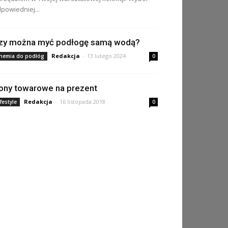
powiedniej...
zy można myć podłogę samą wodą?
Redakcja
-
13 lutego 2024
hemia do podłóg
0
ony towarowe na prezent
Redakcja
-
16 listopada 2018
ifestyle
0