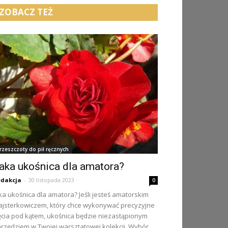
ZOBACZ TEŻ
rzeszczoty do pił ręcznych
aka ukośnica dla amatora?
dakcja
-
30 listopada 2023
0
ka ukośnica dla amatora? Jeśli jesteś amatorskim
jsterkowiczem, który chce wykonywać precyzyjne
ęcia pod kątem, ukośnica będzie niezastąpionym
rzędziem w Twojej warsztatowej kolekcji. Wybór