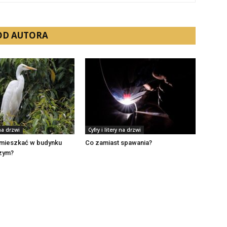
 OD AUTORA
 na drzwi
Cyfry i litery na drzwi
mieszkać w budynku
Co zamiast spawania?
zym?