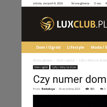
sobota, sierpień 8, 2026
Strona główna
O nas
LuxClub.pl
Dom I Ogród
Lifestyle
Moda I S
Strona główna
Dom i ogród
Cyfry i litery na drzwi
Dom i ogród
Cyfry i litery na drzwi
Czy numer domu
Przez
Redakcja
-
20 września 2023
585
0