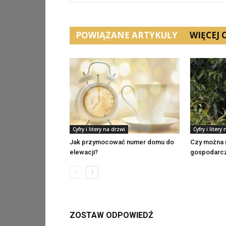
POWIĄZANE ARTYKUŁY
WIĘCEJ
Cyfry i litery na drzwi
Cyfry i litery
Jak przymocować numer domu do
Czy można 
elewacji?
gospodarc
ZOSTAW ODPOWIEDŹ