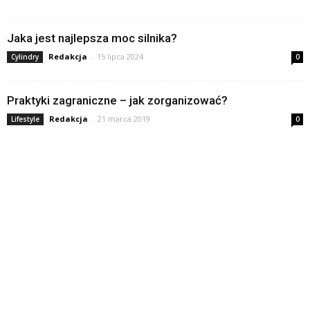
Jaka jest najlepsza moc silnika?
Redakcja
-
15 lipca 2024
Cylindry
0
Praktyki zagraniczne – jak zorganizować?
Redakcja
-
21 marca 2019
Lifestyle
0