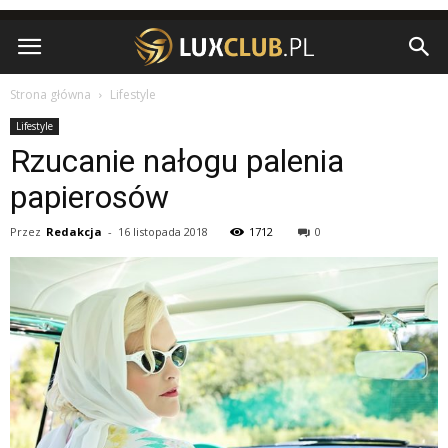
Strona główna
Lifestyle
Lifestyle
Rzucanie nałogu palenia
papierosów
Przez
Redakcja
-
16 listopada 2018
1712
0