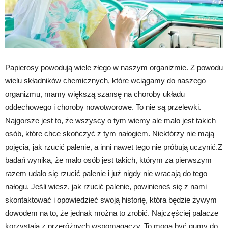
Papierosy powodują wiele złego w naszym organizmie. Z powodu
wielu składników chemicznych, które wciągamy do naszego
organizmu, mamy większą szansę na choroby układu
oddechowego i choroby nowotworowe. To nie są przelewki.
Najgorsze jest to, że wszyscy o tym wiemy ale mało jest takich
osób, które chce skończyć z tym nałogiem. Niektórzy nie mają
pojęcia, jak rzucić palenie, a inni nawet tego nie próbują uczynić.Z
badań wynika, że mało osób jest takich, którym za pierwszym
razem udało się rzucić palenie i już nigdy nie wracają do tego
nałogu. Jeśli wiesz, jak rzucić palenie, powinieneś się z nami
skontaktować i opowiedzieć swoją historię, która będzie żywym
dowodem na to, że jednak można to zrobić. Najczęściej palacze
korzystają z przeróżnych wspomagaczy. To mogą być gumy do