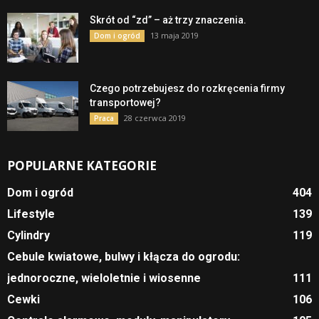
Skrót od “zd” – aż trzy znaczenia.
13 maja 2019
Dom i ogród
Czego potrzebujesz do rozkręcenia firmy
transportowej?
28 czerwca 2019
Praca
POPULARNE KATEGORIE
Dom i ogród
404
Lifestyle
139
Cylindry
119
Cebule kwiatowe, bulwy i kłącza do ogrodu:
jednoroczne, wieloletnie i wiosenne
111
Cewki
106