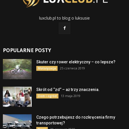
luxclub.pl to blog o luksusie
POPULARNE POSTY
Skuter czy rower elektryczny – co lepsze?
25 czerwca 2019
Motoryzacja
Skrót od “zd” – aż trzy znaczenia.
13 maja 2019
Dom i ogród
Czego potrzebujesz do rozkręcenia firmy
transportowej?