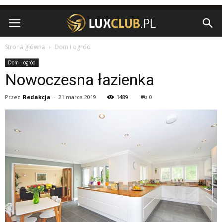
Strona główna
Dom i ogród
Dom i ogród
Nowoczesna łazienka
Przez
Redakcja
-
21 marca 2019
1489
0