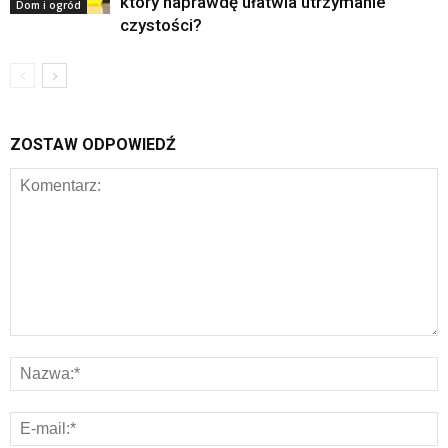
który naprawdę ułatwia utrzymanie
Dom i ogród
czystości?
ZOSTAW ODPOWIEDŹ