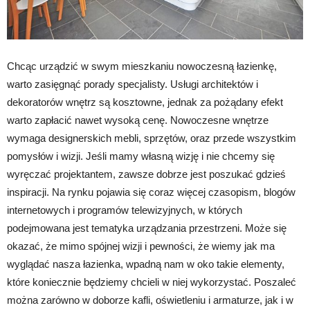
Chcąc urządzić w swym mieszkaniu nowoczesną łazienkę,
warto zasięgnąć porady specjalisty. Usługi architektów i
dekoratorów wnętrz są kosztowne, jednak za pożądany efekt
warto zapłacić nawet wysoką cenę. Nowoczesne wnętrze
wymaga designerskich mebli, sprzętów, oraz przede wszystkim
pomysłów i wizji. Jeśli mamy własną wizję i nie chcemy się
wyręczać projektantem, zawsze dobrze jest poszukać gdzieś
inspiracji. Na rynku pojawia się coraz więcej czasopism, blogów
internetowych i programów telewizyjnych, w których
podejmowana jest tematyka urządzania przestrzeni. Może się
okazać, że mimo spójnej wizji i pewności, że wiemy jak ma
wyglądać nasza łazienka, wpadną nam w oko takie elementy,
które koniecznie będziemy chcieli w niej wykorzystać. Poszaleć
można zarówno w doborze kafli, oświetleniu i armaturze, jak i w