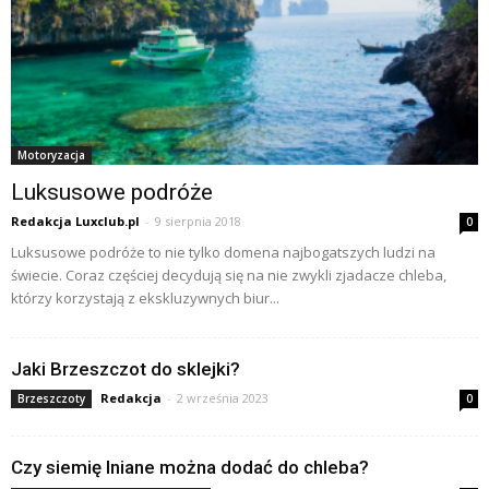
Motoryzacja
Luksusowe podróże
Redakcja Luxclub.pl
-
9 sierpnia 2018
0
Luksusowe podróże to nie tylko domena najbogatszych ludzi na
świecie. Coraz częściej decydują się na nie zwykli zjadacze chleba,
którzy korzystają z ekskluzywnych biur...
Jaki Brzeszczot do sklejki?
Redakcja
-
2 września 2023
Brzeszczoty
0
Czy siemię lniane można dodać do chleba?