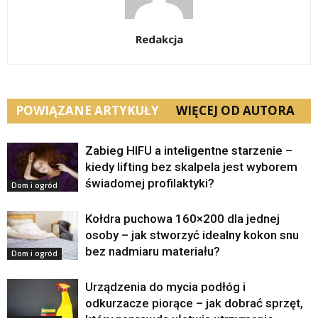
Redakcja
POWIĄZANE ARTYKUŁY
WIĘCEJ OD AUTORA
Zabieg HIFU a inteligentne starzenie –
kiedy lifting bez skalpela jest wyborem
świadomej profilaktyki?
Dom i ogród
Kołdra puchowa 160×200 dla jednej
osoby – jak stworzyć idealny kokon snu
bez nadmiaru materiału?
Dom i ogród
Urządzenia do mycia podłóg i
odkurzacze piorące – jak dobrać sprzęt,