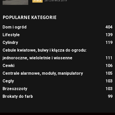
28 czerwca 2019
Praca
POPULARNE KATEGORIE
Dom i ogród
404
Lifestyle
139
Cylindry
119
Cebule kwiatowe, bulwy i kłącza do ogrodu:
jednoroczne, wieloletnie i wiosenne
111
Cewki
106
Centrale alarmowe, moduły, manipulatory
105
Cegły
103
Brzeszczoty
103
Brokaty do farb
99