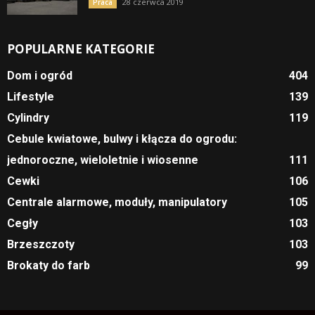
28 czerwca 2019
Praca
POPULARNE KATEGORIE
Dom i ogród
404
Lifestyle
139
Cylindry
119
Cebule kwiatowe, bulwy i kłącza do ogrodu:
jednoroczne, wieloletnie i wiosenne
111
Cewki
106
Centrale alarmowe, moduły, manipulatory
105
Cegły
103
Brzeszczoty
103
Brokaty do farb
99