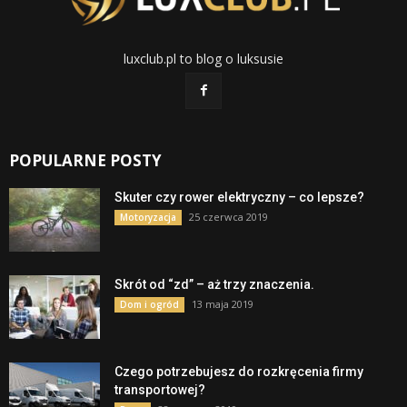
luxclub.pl to blog o luksusie
POPULARNE POSTY
Skuter czy rower elektryczny – co lepsze?
25 czerwca 2019
Motoryzacja
Skrót od “zd” – aż trzy znaczenia.
13 maja 2019
Dom i ogród
Czego potrzebujesz do rozkręcenia firmy
transportowej?