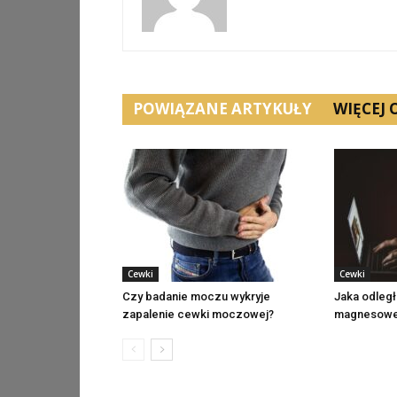
POWIĄZANE ARTYKUŁY
WIĘCEJ
Cewki
Cewki
Czy badanie moczu wykryje
Jaka odległ
zapalenie cewki moczowej?
magnesow