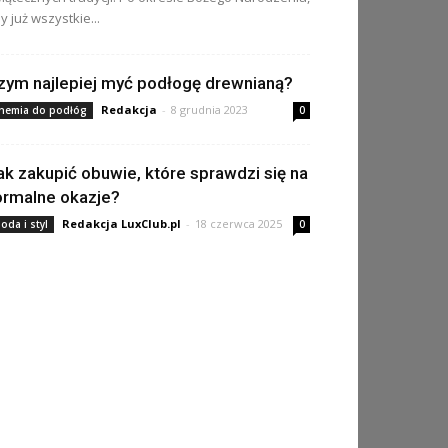
y już wszystkie...
zym najlepiej myć podłogę drewnianą?
Redakcja
-
8 grudnia 2023
hemia do podłóg
0
ak zakupić obuwie, które sprawdzi się na
ormalne okazje?
Redakcja LuxClub.pl
-
18 czerwca 2025
oda i styl
0