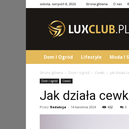
sobota, sierpień 8, 2026
Strona główna
O nas
LuxClub.pl
Dom I Ogród
Lifestyle
Moda I S
Strona główna
Dom i ogród
Cewki
Jak działa 
Dom i ogród
Cewki
Jak działa cew
Przez
Redakcja
-
14 kwietnia 2024
652
0