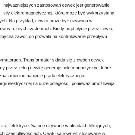
najważniejszych zastosowań cewek jest generowanie
siły elektromagnetycznej, która może być wykorzystana
ych. Na przykład, cewka może być używana w
ynów w różnych systemach. Kiedy prąd płynie przez cewkę,
dpycha zawór, co pozwala na kontrolowanie przepływu
rmatorach. Transformator składa się z dwóch cewek
cy przez jedną cewkę generuje pole magnetyczne, które
żna zmieniać napięcie prądu elektrycznego.
gii elektrycznej na duże odległości, ponieważ umożliwiają
ce i elektryce. Są one używane w układach filtrujących,
ych częstotliwościach. Cewki są również stosowane w