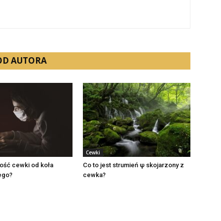
 OD AUTORA
Cewki
ość cewki od koła
Co to jest strumień ψ skojarzony z
ego?
cewka?