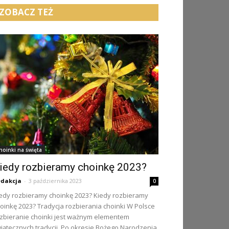
ZOBACZ TEŻ
hoinki na święta
iedy rozbieramy choinkę 2023?
dakcja
-
3 października 2023
0
edy rozbieramy choinkę 2023? Kiedy rozbieramy
oinkę 2023? Tradycja rozbierania choinki W Polsce
zbieranie choinki jest ważnym elementem
iątecznych tradycji. Po okresie Bożego Narodzenia,