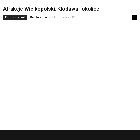
Atrakcje Wielkopolski. Kłodawa i okolice
Redakcja
-
21 marca 2019
Dom i ogród
0