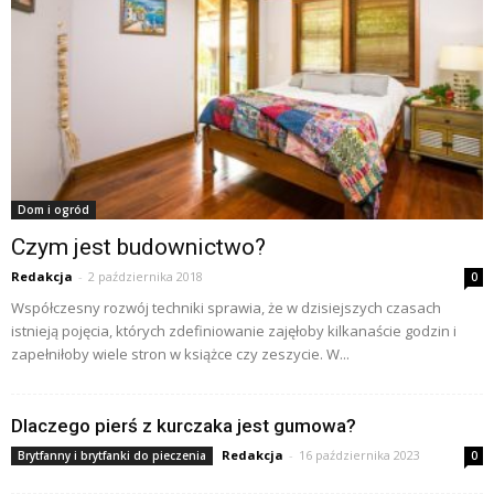
Dom i ogród
Czym jest budownictwo?
Redakcja
-
2 października 2018
0
Współczesny rozwój techniki sprawia, że w dzisiejszych czasach
istnieją pojęcia, których zdefiniowanie zajęłoby kilkanaście godzin i
zapełniłoby wiele stron w książce czy zeszycie. W...
Dlaczego pierś z kurczaka jest gumowa?
Redakcja
-
16 października 2023
Brytfanny i brytfanki do pieczenia
0