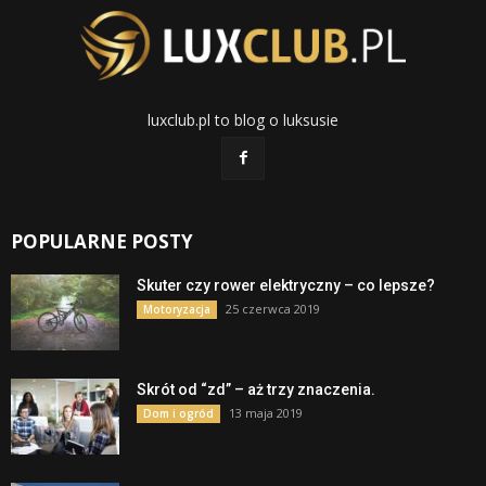
luxclub.pl to blog o luksusie
POPULARNE POSTY
Skuter czy rower elektryczny – co lepsze?
25 czerwca 2019
Motoryzacja
Skrót od “zd” – aż trzy znaczenia.
13 maja 2019
Dom i ogród