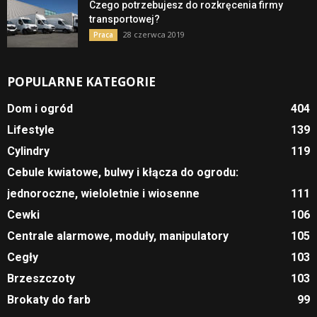
Czego potrzebujesz do rozkręcenia firmy
transportowej?
28 czerwca 2019
Praca
POPULARNE KATEGORIE
Dom i ogród
404
Lifestyle
139
Cylindry
119
Cebule kwiatowe, bulwy i kłącza do ogrodu:
jednoroczne, wieloletnie i wiosenne
111
Cewki
106
Centrale alarmowe, moduły, manipulatory
105
Cegły
103
Brzeszczoty
103
Brokaty do farb
99