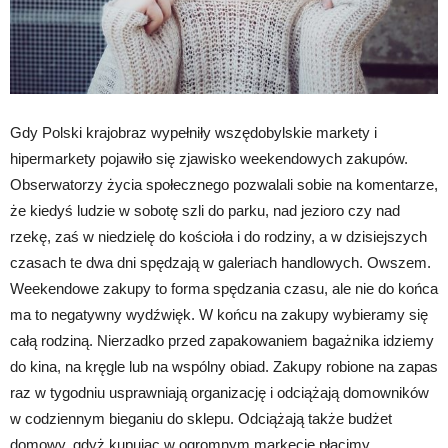
Gdy Polski krajobraz wypełniły wszędobylskie markety i
hipermarkety pojawiło się zjawisko weekendowych zakupów.
Obserwatorzy życia społecznego pozwalali sobie na komentarze,
że kiedyś ludzie w sobotę szli do parku, nad jezioro czy nad
rzekę, zaś w niedzielę do kościoła i do rodziny, a w dzisiejszych
czasach te dwa dni spędzają w galeriach handlowych. Owszem.
Weekendowe zakupy to forma spędzania czasu, ale nie do końca
ma to negatywny wydźwięk. W końcu na zakupy wybieramy się
całą rodziną. Nierzadko przed zapakowaniem bagażnika idziemy
do kina, na kręgle lub na wspólny obiad. Zakupy robione na zapas
raz w tygodniu usprawniają organizację i odciążają domowników
w codziennym bieganiu do sklepu. Odciążają także budżet
domowy, gdyż kupując w ogromnym markecie płacimy