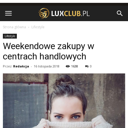
Strona główna
Lifestyle
Lifestyle
Weekendowe zakupy w
centrach handlowych
Przez
Redakcja
-
16 listopada 2018
1638
0