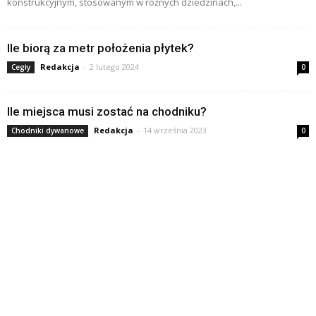
konstrukcyjnym, stosowanym w różnych dziedzinach,...
Ile biorą za metr położenia płytek?
Redakcja
-
2 lutego 2024
Cegły
0
Ile miejsca musi zostać na chodniku?
Redakcja
-
14 września 2023
Chodniki dywanowe
0