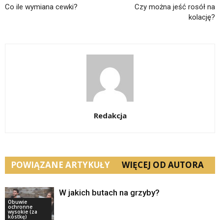
Co ile wymiana cewki?
Czy można jeść rosół na
kolację?
Redakcja
POWIĄZANE ARTYKUŁY
WIĘCEJ OD AUTORA
W jakich butach na grzyby?
Obuwie
ochronne
wysokie (za
kostkę)