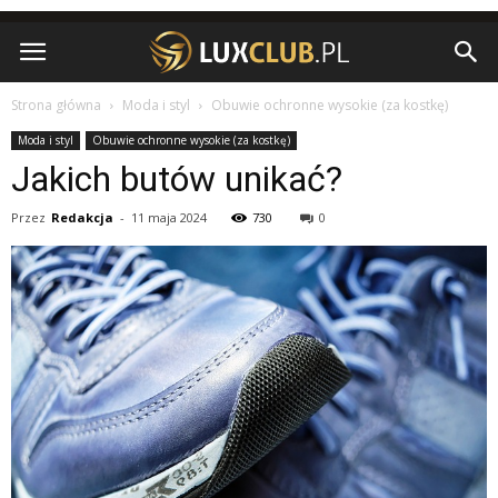
Strona główna
Moda i styl
Obuwie ochronne wysokie (za kostkę)
Moda i styl
Obuwie ochronne wysokie (za kostkę)
Jakich butów unikać?
Przez
Redakcja
-
11 maja 2024
730
0