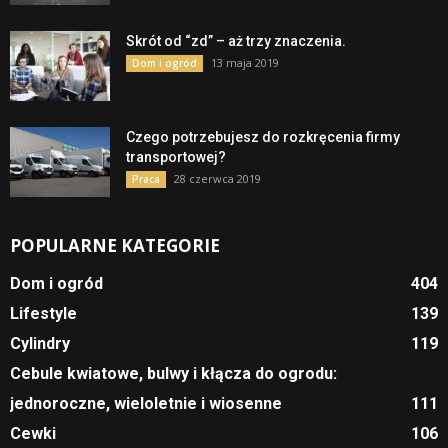
Skrót od “zd” – aż trzy znaczenia.
13 maja 2019
Dom i ogród
Czego potrzebujesz do rozkręcenia firmy
transportowej?
28 czerwca 2019
Praca
POPULARNE KATEGORIE
Dom i ogród
404
Lifestyle
139
Cylindry
119
Cebule kwiatowe, bulwy i kłącza do ogrodu:
jednoroczne, wieloletnie i wiosenne
111
Cewki
106