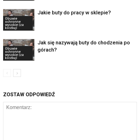
Jakie buty do pracy w sklepie?
Obuwie
ochronne
wysokie (za
kostkę)
Jak się nazywają buty do chodzenia po
Obuwie
górach?
ochronne
wysokie (za
kostkę)
ZOSTAW ODPOWIEDŹ