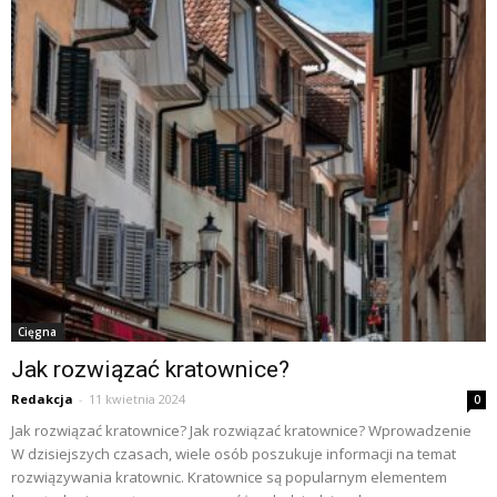
Cięgna
Jak rozwiązać kratownice?
Redakcja
-
11 kwietnia 2024
0
Jak rozwiązać kratownice? Jak rozwiązać kratownice? Wprowadzenie
W dzisiejszych czasach, wiele osób poszukuje informacji na temat
rozwiązywania kratownic. Kratownice są popularnym elementem