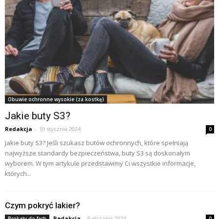
Obuwie ochronne wysokie (za kostkę)
Jakie buty S3?
Redakcja
-
10 stycznia 2024
0
Jakie buty S3? Jeśli szukasz butów ochronnych, które spełniają
najwyższe standardy bezpieczeństwa, buty S3 są doskonałym
wyborem. W tym artykule przedstawimy Ci wszystkie informacje,
których...
Czym pokryć lakier?
Redakcja
-
9 stycznia 2024
Brokaty do farb
0