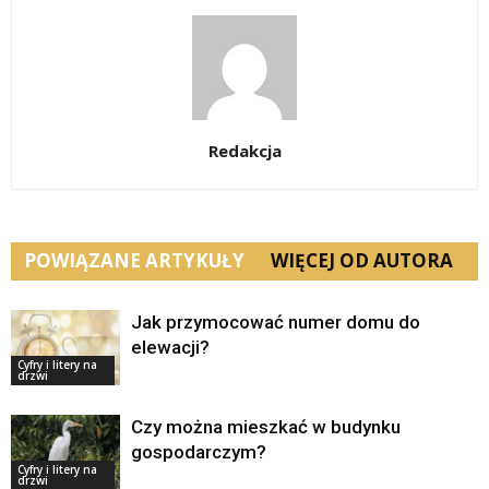
Redakcja
POWIĄZANE ARTYKUŁY
WIĘCEJ OD AUTORA
Jak przymocować numer domu do
elewacji?
Cyfry i litery na
drzwi
Czy można mieszkać w budynku
gospodarczym?
Cyfry i litery na
drzwi