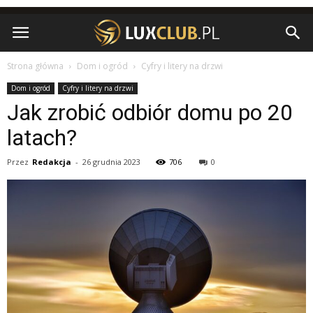
Strona główna
Dom i ogród
Cyfry i litery na drzwi
Dom i ogród
Cyfry i litery na drzwi
Jak zrobić odbiór domu po 20
latach?
Przez
Redakcja
-
26 grudnia 2023
706
0