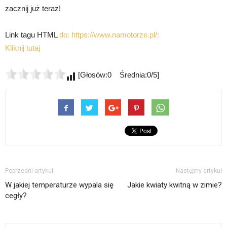
zacznij już teraz!
Link tagu HTML
do: https://www.namotorze.pl/:
Kliknij tutaj
[Głosów:0 Średnia:0/5]
Poprzedni artykuł
Następny artykuł
W jakiej temperaturze wypala się
Jakie kwiaty kwitną w zimie?
cegły?