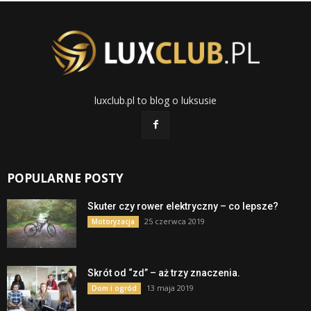
luxclub.pl to blog o luksusie
POPULARNE POSTY
Skuter czy rower elektryczny – co lepsze?
25 czerwca 2019
Motoryzacja
Skrót od “zd” – aż trzy znaczenia.
13 maja 2019
Dom i ogród