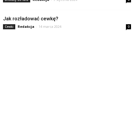
Jak rozładować cewkę?
Redakcja
-
14 marca 2024
Cewki
0