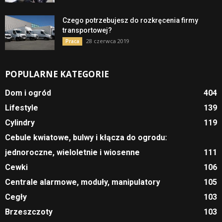
Czego potrzebujesz do rozkręcenia firmy
transportowej?
28 czerwca 2019
Praca
POPULARNE KATEGORIE
Dom i ogród
404
Lifestyle
139
Cylindry
119
Cebule kwiatowe, bulwy i kłącza do ogrodu:
jednoroczne, wieloletnie i wiosenne
111
Cewki
106
Centrale alarmowe, moduły, manipulatory
105
Cegły
103
Brzeszczoty
103