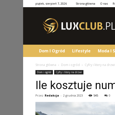
piątek, sierpień 7, 2026
Strona główna
O nas
R
LuxClub.pl
Dom I Ogród
Lifestyle
Moda I S
Strona główna
Dom i ogród
Cyfry i litery na drzwi
Dom i ogród
Cyfry i litery na drzwi
Ile kosztuje nu
Przez
Redakcja
-
2 grudnia 2023
545
0