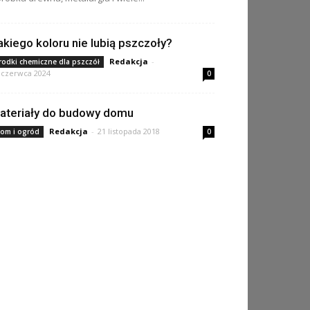
akiego koloru nie lubią pszczoły?
Redakcja
-
rodki chemiczne dla pszczół
 czerwca 2024
0
ateriały do budowy domu
Redakcja
-
21 listopada 2018
om i ogród
0