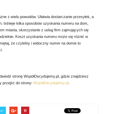
żne z wielu powodów. Ułatwia dostarczanie przesyłek, a
. Istnieje kilka sposobów uzyskania numeru na dom,
em miasta, skorzystanie z usług firm zajmujących się
ielnie. Koszt uzyskania numeru może się różnić w
amiętaj, że czytelny i widoczny numer na domie to
i.
wiedź stronę WspółDecydujemy.pl, gdzie znajdziesz
by przejść do strony:
WspółDecydujemy.pl
.
ter