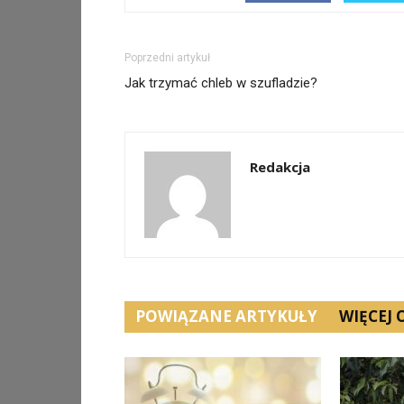
Poprzedni artykuł
Jak trzymać chleb w szufladzie?
Redakcja
POWIĄZANE ARTYKUŁY
WIĘCEJ