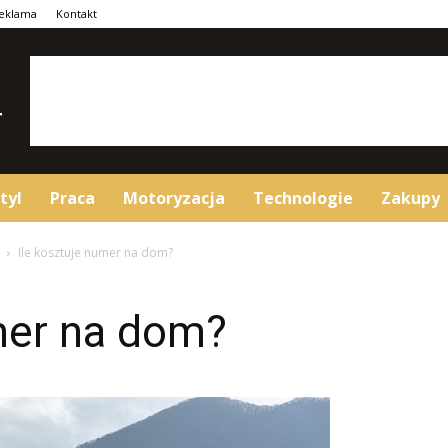
eklama
Kontakt
tyl
Praca
Motoryzacja
Technologie
Zakupy
Ile kosztuje numer na dom?
mer na dom?