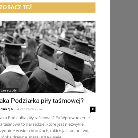
ZOBACZ TEŻ
rzeszczoty
aka Podziałka piły taśmowej?
dakcja
-
4 czerwca 2024
0
Jaka Podziałka piły taśmowej? ## Wprowadzenie
ła taśmowa to narzędzie, które jest niezwykle
zydatne w wielu branżach, takich jak stolarstwo,
róbka drewna, metalurgia i wiele...