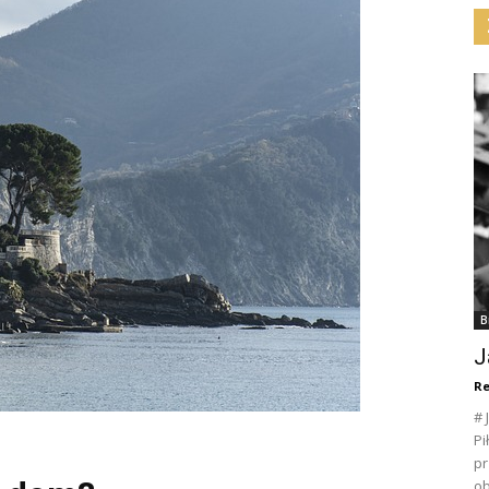
B
J
Re
# 
Pi
pr
ob