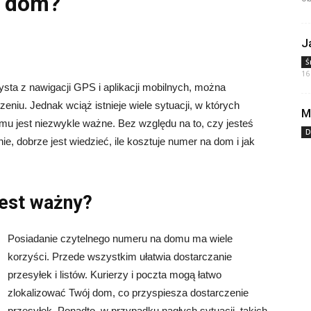
a dom?
J
Ś
16
ysta z nawigacji GPS i aplikacji mobilnych, można
niu. Jednak wciąż istnieje wiele sytuacji, w których
M
u jest niezwykle ważne. Bez względu na to, czy jesteś
D
, dobrze jest wiedzieć, ile kosztuje numer na dom i jak
est ważny?
Posiadanie czytelnego numeru na domu ma wiele
korzyści. Przede wszystkim ułatwia dostarczanie
przesyłek i listów. Kurierzy i poczta mogą łatwo
zlokalizować Twój dom, co przyspiesza dostarczenie
przesyłek. Ponadto, w przypadku nagłych sytuacji, takich