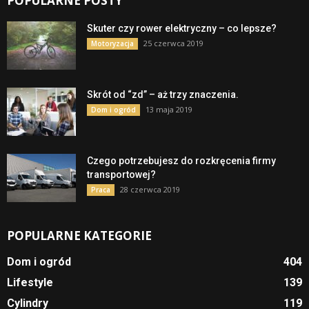
POPULARNE POSTY
Skuter czy rower elektryczny – co lepsze?
25 czerwca 2019
Motoryzacja
Skrót od “zd” – aż trzy znaczenia.
13 maja 2019
Dom i ogród
Czego potrzebujesz do rozkręcenia firmy
transportowej?
28 czerwca 2019
Praca
POPULARNE KATEGORIE
Dom i ogród
404
Lifestyle
139
Cylindry
119