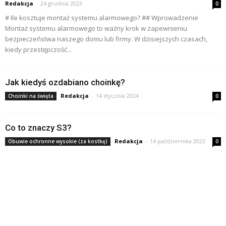
Redakcja
-
24 grudnia 2023
0
# Ile kosztuje montaż systemu alarmowego? ## Wprowadzenie
Montaż systemu alarmowego to ważny krok w zapewnieniu
bezpieczeństwa naszego domu lub firmy. W dzisiejszych czasach,
kiedy przestępczość...
Jak kiedyś ozdabiano choinkę?
Redakcja
-
14 stycznia 2024
Choinki na święta
0
Co to znaczy S3?
Redakcja
-
14 października 2023
Obuwie ochronne wysokie (za kostkę)
0