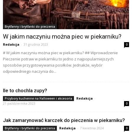
Brytfanny i brytfanki do pieczenia
W jakim naczyniu można piec w piekarniku?
Redakcja
-
31 grudnia 2023
0
# W jakim naczyniu można piec w piekarniku? ## Wprowadzenie
Pieczenie potraw w piekarniku to jedno z najpopularniejszych
sposobów przygotowywania posiłków. Jednakże, wybór
odpowiedniego naczynia do...
Ile to chochla zupy?
Redakcja
-
Przybory kuchenne na Halloween i akcesoria
21 października 2023
0
Jak zamarynować karczek do pieczenia w piekarniku?
Redakcja
-
7 kwietnia 2024
Brytfanny i brytfanki do pieczenia
0