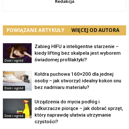
Redakcja
POWIĄZANE ARTYKUŁY
WIĘCEJ OD AUTORA
Zabieg HIFU a inteligentne starzenie –
kiedy lifting bez skalpela jest wyborem
świadomej profilaktyki?
Dom i ogród
Kołdra puchowa 160×200 dla jednej
osoby – jak stworzyć idealny kokon snu
bez nadmiaru materiału?
Dom i ogród
Urządzenia do mycia podłóg i
odkurzacze piorące – jak dobrać sprzęt,
który naprawdę ułatwia utrzymanie
Dom i ogród
czystości?