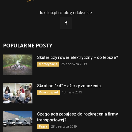
luxclub.pl to blog o luksusie
POPULARNE POSTY
Skuter czy rower elektryczny – co lepsze?
25 czerwca 2019
Motoryzacja
Skrót od “zd” – aż trzy znaczenia.
13 maja 2019
Dom i ogród
Czego potrzebujesz do rozkręcenia firmy
transportowej?
28 czerwca 2019
Praca