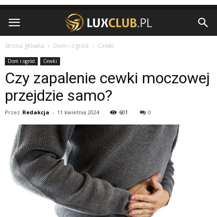
Strona główna
Dom i ogród
Cewki
Dom i ogród
Cewki
Czy zapalenie cewki moczowej
przejdzie samo?
Przez
Redakcja
-
11 kwietnia 2024
601
0