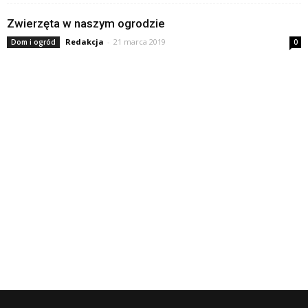
Zwierzęta w naszym ogrodzie
Redakcja
-
21 marca 2019
Dom i ogród
0