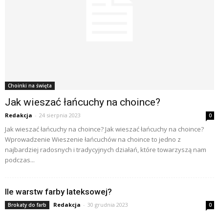
Choinki na święta
Jak wieszać łańcuchy na choince?
Redakcja
-
24 sierpnia 2023
0
Jak wieszać łańcuchy na choince? Jak wieszać łańcuchy na choince?
Wprowadzenie Wieszenie łańcuchów na choince to jedno z
najbardziej radosnych i tradycyjnych działań, które towarzyszą nam
podczas...
Ile warstw farby lateksowej?
Redakcja
-
30 grudnia 2023
Brokaty do farb
0