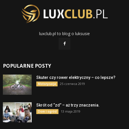
luxclub.pl to blog o luksusie
POPULARNE POSTY
Skuter czy rower elektryczny – co lepsze?
25 czerwca 2019
Motoryzacja
Skrót od “zd” – aż trzy znaczenia.
13 maja 2019
Dom i ogród