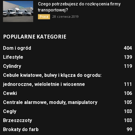
Czego potrzebujesz do rozkręcenia firmy
transportowej?
28 czerwca 2019
Praca
POPULARNE KATEGORIE
Dom i ogród
404
Lifestyle
139
Cylindry
119
Cebule kwiatowe, bulwy i kłącza do ogrodu:
jednoroczne, wieloletnie i wiosenne
111
Cewki
106
Centrale alarmowe, moduły, manipulatory
105
Cegły
103
Brzeszczoty
103
Brokaty do farb
99