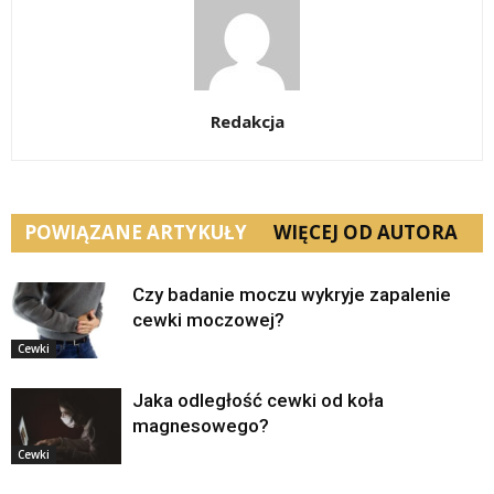
Redakcja
POWIĄZANE ARTYKUŁY
WIĘCEJ OD AUTORA
Czy badanie moczu wykryje zapalenie
cewki moczowej?
Cewki
Jaka odległość cewki od koła
magnesowego?
Cewki