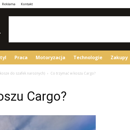
Reklama
Kontakt
tyl
Praca
Motoryzacja
Technologie
Zakupy
 kosze do szafek narożnych)
Co trzymać w koszu Cargo?
oszu Cargo?