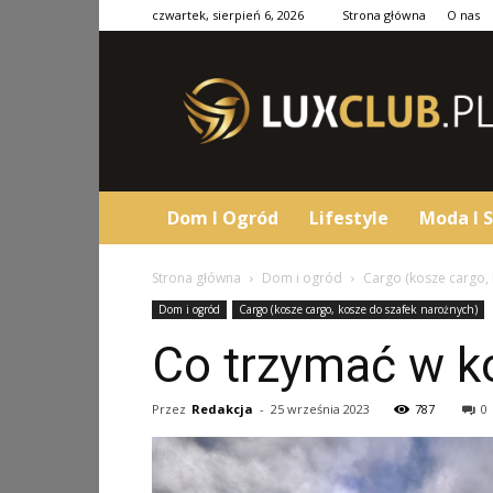
czwartek, sierpień 6, 2026
Strona główna
O nas
LuxClub.pl
Dom I Ogród
Lifestyle
Moda I S
Strona główna
Dom i ogród
Cargo (kosze cargo,
Dom i ogród
Cargo (kosze cargo, kosze do szafek narożnych)
Co trzymać w k
Przez
Redakcja
-
25 września 2023
787
0