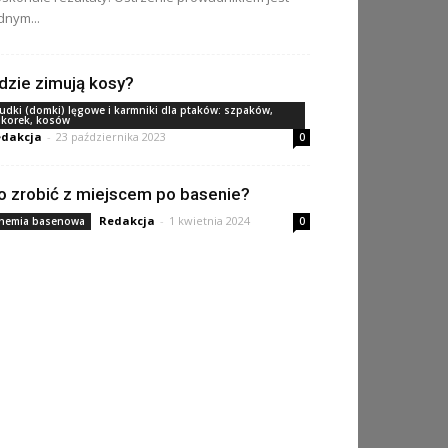
dnym...
dzie zimują kosy?
udki (domki) lęgowe i karmniki dla ptaków: szpaków,
ikorek, kosów
dakcja
-
23 października 2023
0
o zrobić z miejscem po basenie?
Redakcja
-
1 kwietnia 2024
hemia basenowa
0