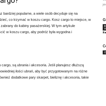
Cargo?
je
 bardziej popularne, a wiele osób decyduje się na
G
zieć, co trzymać w koszu cargo. Kosz cargo to miejsce, w
 zabrany do kabiny pasażerskiej. W tym artykule
B
s
eścić w koszu cargo, aby podróż była wygodna i
Re
C
C
cargo, są ubrania i akcesoria. Jeśli planujesz dłuższą
owiedniej ilości ubrań, aby być przygotowanym na różne
nież dodatkowe pary skarpet, bieliznę i akcesoria, takie