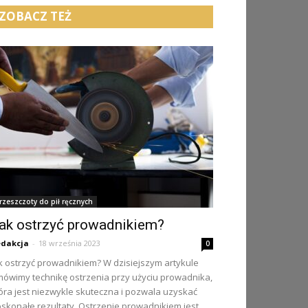
ZOBACZ TEŻ
rzeszczoty do pił ręcznych
ak ostrzyć prowadnikiem?
dakcja
-
18 września 2023
0
k ostrzyć prowadnikiem? W dzisiejszym artykule
ówimy technikę ostrzenia przy użyciu prowadnika,
óra jest niezwykle skuteczna i pozwala uzyskać
skonałe rezultaty. Ostrzenie prowadnikiem jest