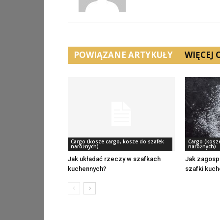
POWIĄZANE ARTYKUŁY
WIĘCEJ
Cargo (kosze cargo, kosze do szafek
Cargo (kosz
narożnych)
narożnych)
Jak układać rzeczy w szafkach
Jak zagosp
kuchennych?
szafki kuc