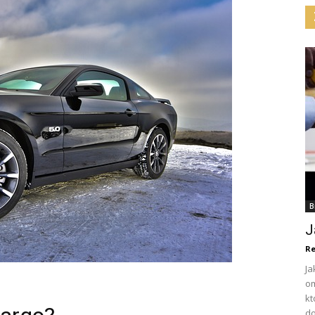
B
J
Re
Ja
om
kt
do