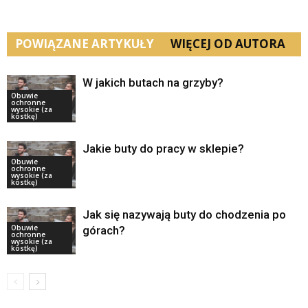
POWIĄZANE ARTYKUŁY
WIĘCEJ OD AUTORA
W jakich butach na grzyby?
Obuwie
ochronne
wysokie (za
kostkę)
Jakie buty do pracy w sklepie?
Obuwie
ochronne
wysokie (za
kostkę)
Jak się nazywają buty do chodzenia po
Obuwie
górach?
ochronne
wysokie (za
kostkę)