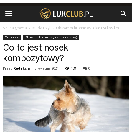
Strona główna
Moda i styl
Obuwie ochronne wysokie (za kostkę)
Moda i styl
Obuwie ochronne wysokie (za kostkę)
Co to jest nosek
kompozytowy?
Przez
Redakcja
-
3 kwietnia 2024
468
0