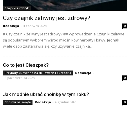
Czajniki i imbryki
Czy czajnik żeliwny jest zdrowy?
Redakcja
-
4 czerwca 2024
0
# Czy czajnik żeliwny jest zdrowy? ## Wprowadzenie Czajniki żeliwne
są popularnym wyborem wśród miłośników herbaty i kawy. Jednak
wiele osób zastanawia się, czy używanie czajnika...
Co to jest Cieszpak?
Redakcja
-
Przybory kuchenne na Halloween i akcesoria
12 października 2023
0
Jak modnie ubrać choinkę w tym roku?
Redakcja
-
6 grudnia 2023
Choinki na święta
0