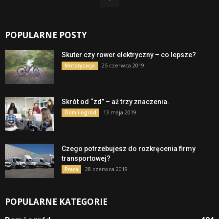
POPULARNE POSTY
Skuter czy rower elektryczny – co lepsze?
25 czerwca 2019
Motoryzacja
Skrót od “zd” – aż trzy znaczenia.
13 maja 2019
Dom i ogród
Czego potrzebujesz do rozkręcenia firmy
transportowej?
28 czerwca 2019
Praca
POPULARNE KATEGORIE