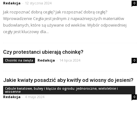
Redakcja
-
12 stycznia 2024
0
Jak rozpoznać dobrą cegłę? Jak rozpoznać dobrą cegłę?
Wprowadzenie Cegła jest jednym z najważniejszych materiałów
budowlanych, które są używane od wieków. Wybór odpowiedniej
cegły jest kluczowy dla...
Czy protestanci ubierają choinkę?
Redakcja
-
14 lipca 2024
Choinki na święta
0
Jakie kwiaty posadzić aby kwitły od wiosny do jesieni?
Cebule kwiatowe, bulwy i kłącza do ogrodu: jednoroczne, wieloletnie i
wiosenne
Redakcja
-
4 maja 2024
0