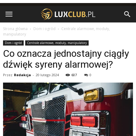
Strona główna
Dom i ogród
Centrale alarmowe, moduły,
manipulatory
Dom i ogród
Centrale alarmowe, moduły, manipulatory
Co oznacza jednostajny ciągły
dźwięk syreny alarmowej?
Przez
Redakcja
-
20 lutego 2024
607
0