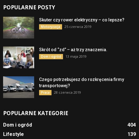
POPULARNE POSTY
Skuter czy rower elektryczny – co lepsze?
25 czerwca 2019
Motoryzacja
Skrót od “zd” – aż trzy znaczenia.
13 maja 2019
Dom i ogród
Czego potrzebujesz do rozkręcenia firmy
transportowej?
28 czerwca 2019
Praca
POPULARNE KATEGORIE
Dom i ogród
404
Lifestyle
139