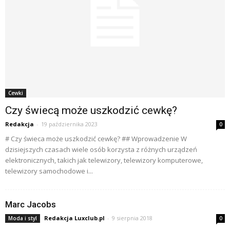
Cewki
Czy świecą może uszkodzić cewkę?
Redakcja
-
19 października 2023
0
# Czy świeca może uszkodzić cewkę? ## Wprowadzenie W
dzisiejszych czasach wiele osób korzysta z różnych urządzeń
elektronicznych, takich jak telewizory, telewizory komputerowe,
telewizory samochodowe i...
Marc Jacobs
Redakcja Luxclub.pl
-
9 sierpnia 2018
Moda i styl
0