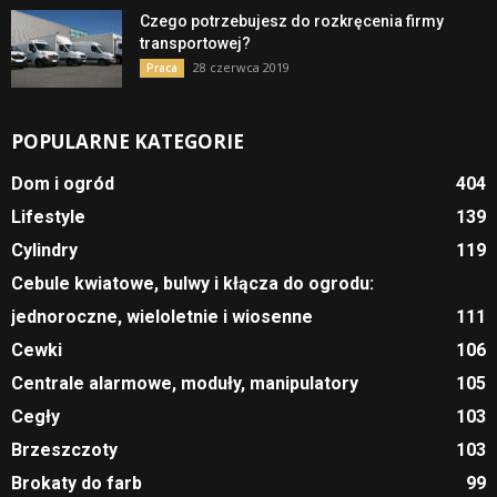
Czego potrzebujesz do rozkręcenia firmy
transportowej?
28 czerwca 2019
Praca
POPULARNE KATEGORIE
Dom i ogród
404
Lifestyle
139
Cylindry
119
Cebule kwiatowe, bulwy i kłącza do ogrodu:
jednoroczne, wieloletnie i wiosenne
111
Cewki
106
Centrale alarmowe, moduły, manipulatory
105
Cegły
103
Brzeszczoty
103
Brokaty do farb
99