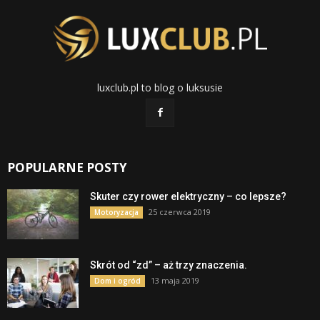
luxclub.pl to blog o luksusie
POPULARNE POSTY
Skuter czy rower elektryczny – co lepsze?
25 czerwca 2019
Motoryzacja
Skrót od “zd” – aż trzy znaczenia.
13 maja 2019
Dom i ogród