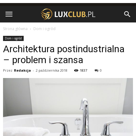
Strona główna
Dom i ogród
Dom i ogród
Architektura postindustrialna
– problem i szansa
Przez
Redakcja
-
2 października 2018
1837
0