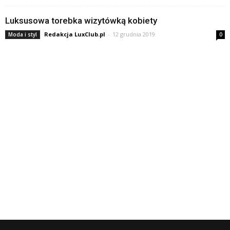
Luksusowa torebka wizytówką kobiety
Redakcja LuxClub.pl
-
12 grudnia 2019
Moda i styl
0