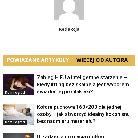
Redakcja
POWIĄZANE ARTYKUŁY
WIĘCEJ OD AUTORA
Zabieg HIFU a inteligentne starzenie –
kiedy lifting bez skalpela jest wyborem
świadomej profilaktyki?
Dom i ogród
Kołdra puchowa 160×200 dla jednej
osoby – jak stworzyć idealny kokon snu
bez nadmiaru materiału?
Dom i ogród
Urządzenia do mycia podłóg i